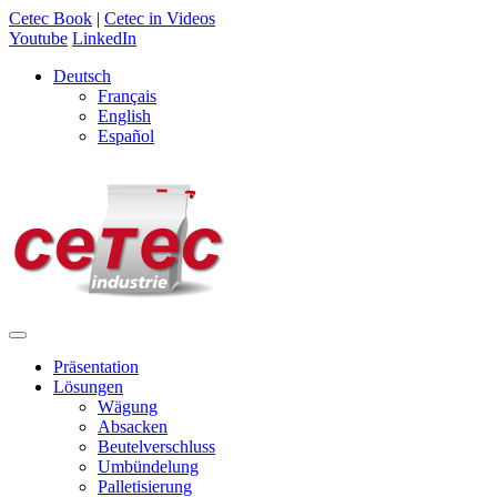
Cetec Book
|
Cetec in Videos
Youtube
LinkedIn
Deutsch
Français
English
Español
Präsentation
Lösungen
Wägung
Absacken
Beutelverschluss
Umbündelung
Palletisierung