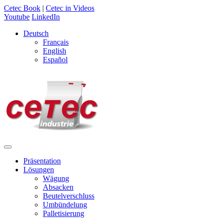
Cetec Book
|
Cetec in Videos
Youtube
LinkedIn
Deutsch
Français
English
Español
Präsentation
Lösungen
Wägung
Absacken
Beutelverschluss
Umbündelung
Palletisierung