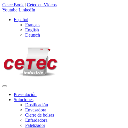
Cetec Book
|
Cetec en Vídeos
Youtube
LinkedIn
Español
Français
English
Deutsch
Presentación
Soluciones
Dosificación
Envasadora
Cierre de bolsas
Enfardadora
Paletizador