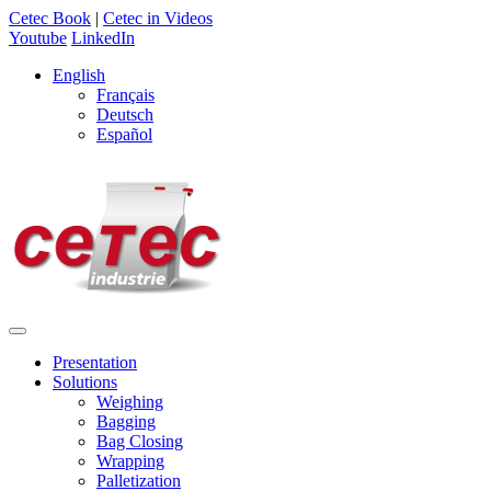
Cetec Book
|
Cetec in Videos
Youtube
LinkedIn
English
Français
Deutsch
Español
Presentation
Solutions
Weighing
Bagging
Bag Closing
Wrapping
Palletization