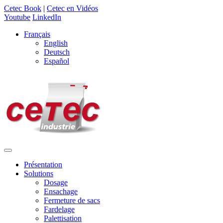
Cetec Book
|
Cetec en Vidéos
Youtube
LinkedIn
Français
English
Deutsch
Español
Présentation
Solutions
Dosage
Ensachage
Fermeture de sacs
Fardelage
Palettisation