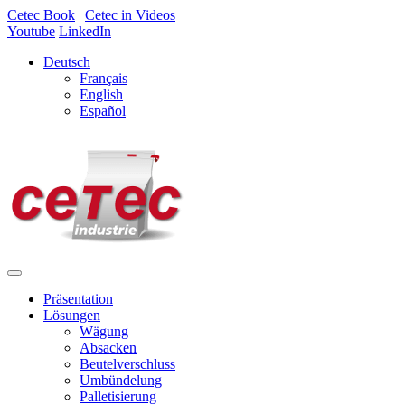
Cetec Book
|
Cetec in Videos
Youtube
LinkedIn
Deutsch
Français
English
Español
Präsentation
Lösungen
Wägung
Absacken
Beutelverschluss
Umbündelung
Palletisierung