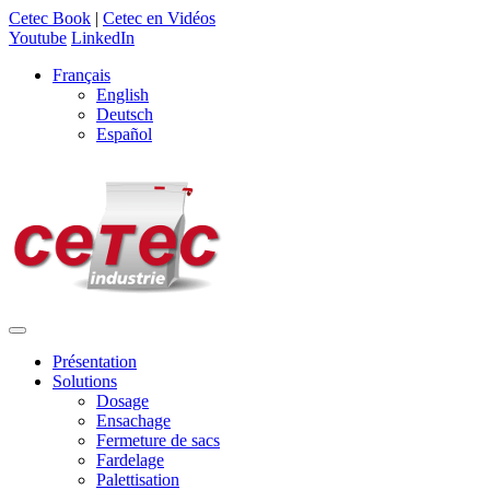
Cetec Book
|
Cetec en Vidéos
Youtube
LinkedIn
Français
English
Deutsch
Español
Présentation
Solutions
Dosage
Ensachage
Fermeture de sacs
Fardelage
Palettisation