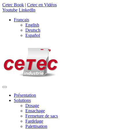
Cetec Book
|
Cetec en Vidéos
Youtube
LinkedIn
Français
English
Deutsch
Español
Présentation
Solutions
Dosage
Ensachage
Fermeture de sacs
Fardelage
Palettisation