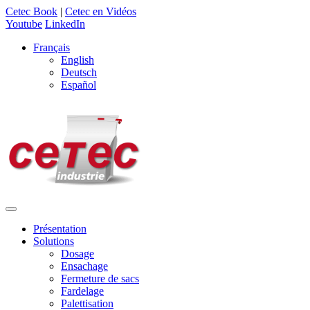
Cetec Book
|
Cetec en Vidéos
Youtube
LinkedIn
Français
English
Deutsch
Español
Présentation
Solutions
Dosage
Ensachage
Fermeture de sacs
Fardelage
Palettisation