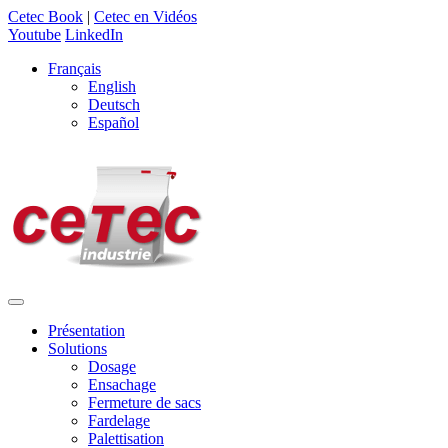
Cetec Book
|
Cetec en Vidéos
Youtube
LinkedIn
Français
English
Deutsch
Español
Présentation
Solutions
Dosage
Ensachage
Fermeture de sacs
Fardelage
Palettisation