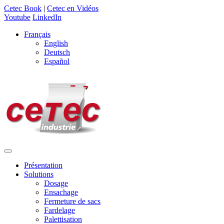
Cetec Book
|
Cetec en Vidéos
Youtube
LinkedIn
Français
English
Deutsch
Español
Présentation
Solutions
Dosage
Ensachage
Fermeture de sacs
Fardelage
Palettisation