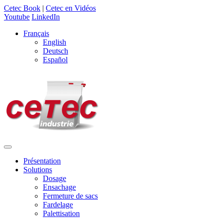
Cetec Book
|
Cetec en Vidéos
Youtube
LinkedIn
Français
English
Deutsch
Español
Présentation
Solutions
Dosage
Ensachage
Fermeture de sacs
Fardelage
Palettisation