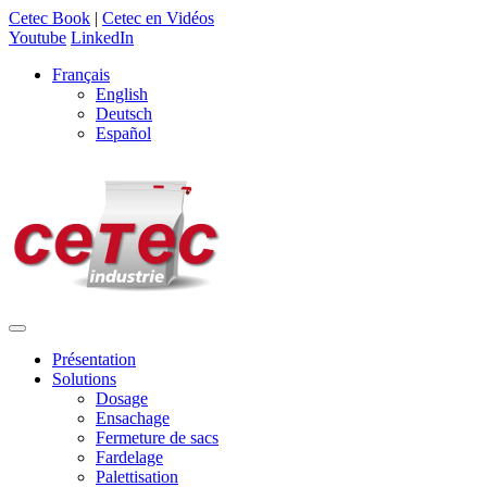
Cetec Book
|
Cetec en Vidéos
Youtube
LinkedIn
Français
English
Deutsch
Español
Présentation
Solutions
Dosage
Ensachage
Fermeture de sacs
Fardelage
Palettisation