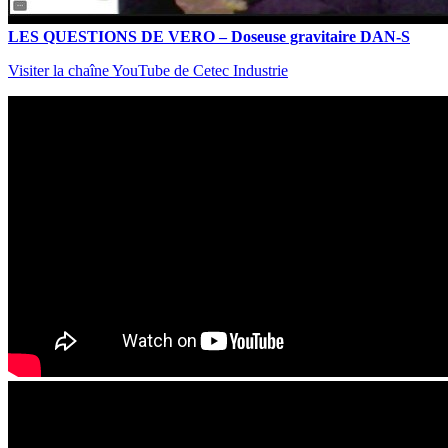
LES QUESTIONS DE VERO – Doseuse gravitaire DAN-S
Visiter la chaîne YouTube de Cetec Industrie