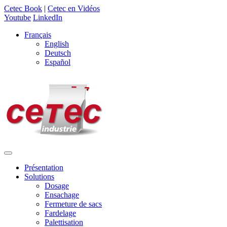
Cetec Book
|
Cetec en Vidéos
Youtube
LinkedIn
Français
English
Deutsch
Español
Présentation
Solutions
Dosage
Ensachage
Fermeture de sacs
Fardelage
Palettisation