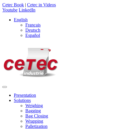
Cetec Book
|
Cetec in Videos
Youtube
LinkedIn
English
Français
Deutsch
Español
Presentation
Solutions
Weighing
Bagging
Bag Closing
Wrapping
Palletization