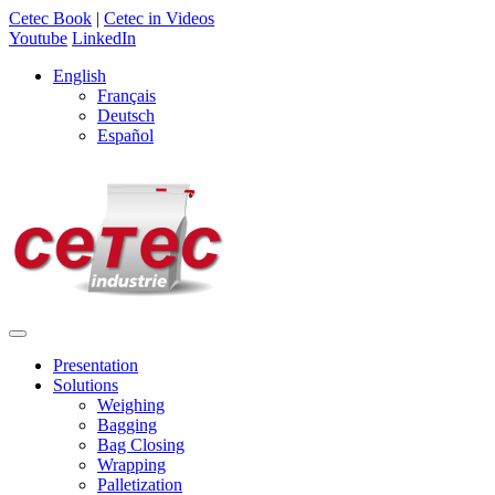
Cetec Book
|
Cetec in Videos
Youtube
LinkedIn
English
Français
Deutsch
Español
Presentation
Solutions
Weighing
Bagging
Bag Closing
Wrapping
Palletization