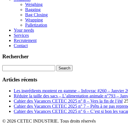
Weighing
Bagging
Bag Closing
Wrapping
Palletization
Your needs
Services
Recrutement
Contact
Rechercher
Search
for:
Articles récents
Les ingrédients montent en gamme – Infovrac #260 – Janvier 
Réduire la taille des sacs – L’alimentation animale n°793 – Janv
Cahier des Vacances CETEC 2025 n° 8 – Vers la fin de l’été
2
Cahier des Vacances CETEC 2025 n° 7 – Prêts à ne pas repren
Cahier des Vacances CETEC 2025 n° 6 – C’est si bon les vaca
© 2026 CETEC INDUSTRIE. Tous droits réservés